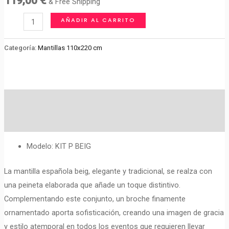
119,00
€
& Free Shipping
MANTILLA+PEINETA+BROCHE
AÑADIR AL CARRITO
cantidad
Categoría:
Mantillas 110x220 cm
Descripción
Valoraciones (0)
Modelo: KIT P BEIG
La mantilla española beig, elegante y tradicional, se realza con
una peineta elaborada que añade un toque distintivo.
Complementando este conjunto, un broche finamente
ornamentado aporta sofisticación, creando una imagen de gracia
y estilo atemporal en todos los eventos que requieren llevar