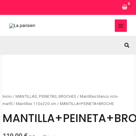
Ir
al
contenido
MAI
MEN
Busc
Inicio
/
MANTILLAS, PEINETAS, BROCHES
/
Mantillas blanco roto-
marfil
/
Mantillas 110x220 cm
/ MANTILLA+PEINETA+BROCHE
MANTILLA+PEINETA+BR