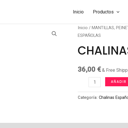
Inicio
Productos
Inicio
/
MANTILLAS, PEINE
ESPAÑOLAS
CHALINA
36,00
€
& Free Shipp
CHALINAS
AÑADIR
ESPAÑOLAS
cantidad
Categoría:
Chalinas Españ