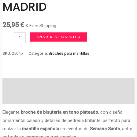
MADRID
25,95
€
& Free Shipping
BROCHE
AÑADIR AL CARRITO
MANTILLAS
MADRID
SKU:
2504p
Categoría:
Broches para mantillas
cantidad
Descripción
Valoraciones (0)
Elegante
broche de bisutería en tono plateado
, con diseño
ornamental calado y detalles de pedrería brillante, perfecto para
realzar la
mantilla española
en eventos de
Semana Santa
, actos
cofrades y ceremonias tradicionales.