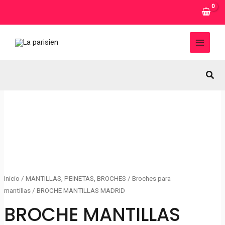
Ir
al
contenido
MAI
MEN
Busc
Inicio
/
MANTILLAS, PEINETAS, BROCHES
/
Broches para
mantillas
/ BROCHE MANTILLAS MADRID
BROCHE MANTILLAS