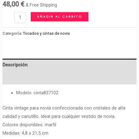
48,00
€
& Free Shipping
TOCADO
AÑADIR AL CARRITO
DE
NOVIA
Categoría:
Tocados y cintas de novia
cantidad
Descripción
Valoraciones (0)
Modelo: cinta837102
Cinta vintage para novia confeccionada con cristales de alta
calidad y canutillo. Ideal para cualquier vestido de novia.
Colores disponibles: marfil
Medidas: 4,8 x 21,5 cm