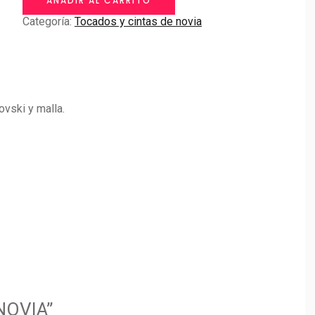
AÑADIR AL CARRITO
cantidad
Categoría:
Tocados y cintas de novia
vski y malla.
 NOVIA”