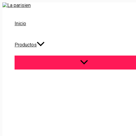
Ir
al
contenido
Inicio
Productos
ALTERNAR
MENÚ