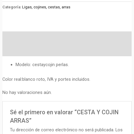
COJIN
Categoría:
Ligas, cojines, cestas, arras
ARRAS
cantidad
Descripción
Valoraciones (0)
Modelo: cestaycojin perlas.
Color real:blanco roto, IVA y portes incluidos.
No hay valoraciones aún.
Sé el primero en valorar “CESTA Y COJIN
ARRAS”
Tu dirección de correo electrónico no será publicada.
Los