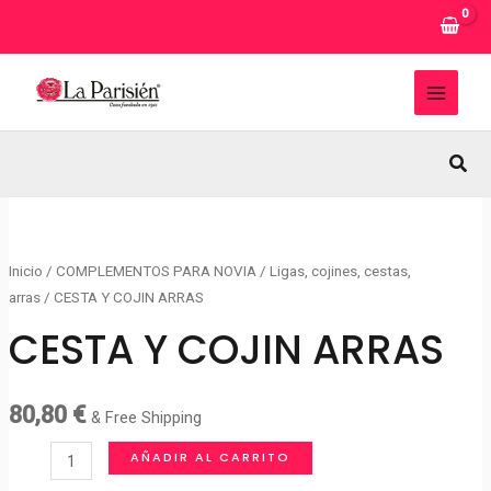
Ir
al
contenido
MAI
MEN
Busc
Inicio
/
COMPLEMENTOS PARA NOVIA
/
Ligas, cojines, cestas,
arras
/ CESTA Y COJIN ARRAS
CESTA Y COJIN ARRAS
80,80
€
& Free Shipping
CESTA
AÑADIR AL CARRITO
Y