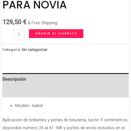
PARA NOVIA
129,50
€
& Free Shipping
ESPARDEÑAS/CUÑAS
AÑADIR AL CARRITO
PARA
NOVIA
Categoría:
Sin categorizar
cantidad
Descripción
Valoraciones (0)
Modelo: Isabel
Aplicación de brillantes y perlas de bisutería, tacón 9 centímetros,
disponible número 35 al 41. IVA y portes de envío incluidos en el