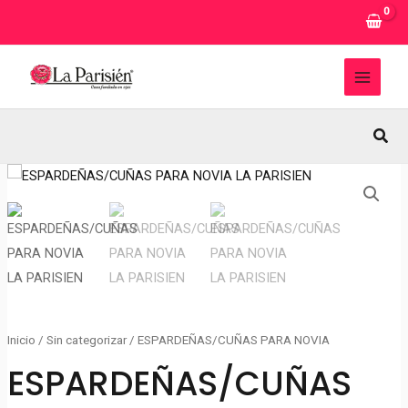
Ir
al
contenido
MAI
MEN
Busc
Inicio
/
Sin categorizar
/ ESPARDEÑAS/CUÑAS PARA NOVIA
ESPARDEÑAS/CUÑAS