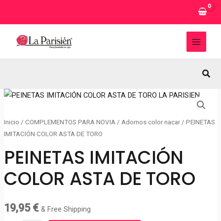
Ir
al
contenido
MAI
MEN
Busc
Inicio
/
COMPLEMENTOS PARA NOVIA
/
Adornos color nacar
/ PEINETAS
IMITACIÓN COLOR ASTA DE TORO
PEINETAS IMITACIÓN
COLOR ASTA DE TORO
19,95
€
& Free Shipping