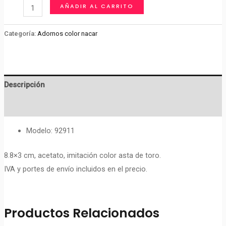
PEINETAS
AÑADIR AL CARRITO
IMITACIÓN
COLOR
Categoría:
Adornos color nacar
ASTA
DE
TORO
Descripción
cantidad
Valoraciones (0)
Modelo: 92911
8.8×3 cm, acetato, imitación color asta de toro.
IVA y portes de envío incluidos en el precio.
Productos Relacionados