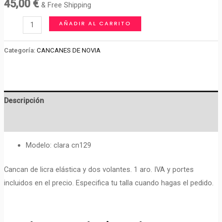
45,00
€
& Free Shipping
CANCAN
AÑADIR AL CARRITO
PARA
NOVIA.
Categoría:
CANCANES DE NOVIA
cantidad
Descripción
Valoraciones (0)
Modelo: clara cn129
Cancan de licra elástica y dos volantes. 1 aro. IVA y portes
incluidos en el precio. Especifica tu talla cuando hagas el pedido.