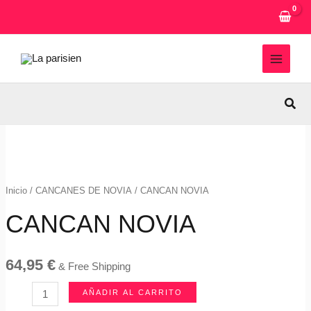
Ir
al
contenido
MAIN
MEN
Busc
Inicio
/
CANCANES DE NOVIA
/ CANCAN NOVIA
CANCAN NOVIA
64,95
€
& Free Shipping
CANCAN
AÑADIR AL CARRITO
NOVIA