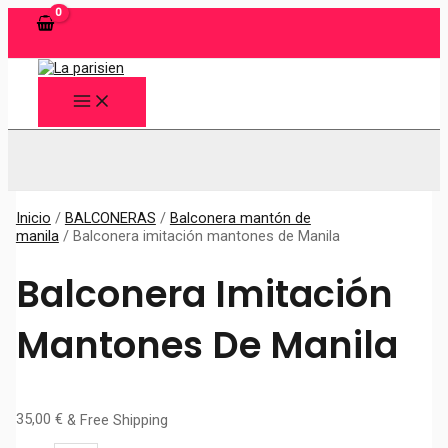
Ir
al
contenido
MAIN
MENU
Buscar
Inicio
/
BALCONERAS
/
Balconera mantón de
manila
/ Balconera imitación mantones de Manila
Balconera Imitación
Mantones De Manila
35,00
€
& Free Shipping