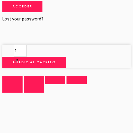
Lost your password?
Balconera
imitación
mantones
AÑADIR AL CARRITO
de
Manila
cantidad