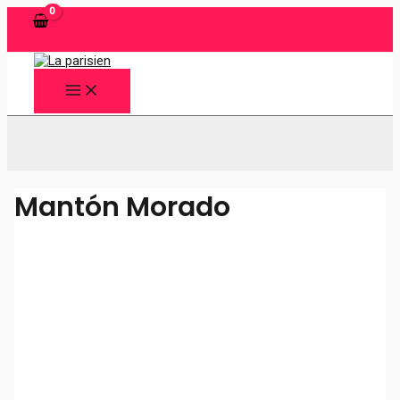
Ir
al
contenido
MAIN
MENU
Buscar
Mantón Morado