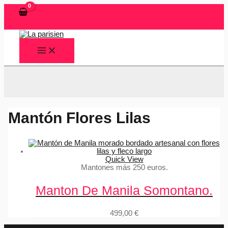
Ir
al
contenido
MAIN
MENU
Buscar
Mantón Flores Lilas
Quick View
Mantones más 250 euros.
Manton De Manila Somontano.
499,00
€