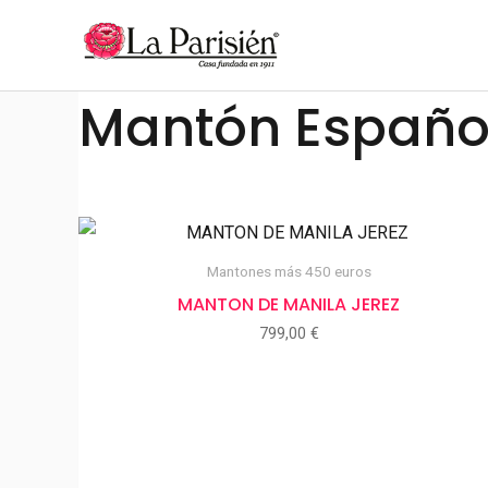
Ir
al
contenido
Mantón Españo
Mantones más 450 euros
MANTON DE MANILA JEREZ
799,00
€