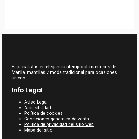
Mantón De Manila Artesano
Turquesa 132×132 Cm + 60
Cm De Fleco | La Parisién
279,95
€
Especialistas en elegancia atemporal: mantones de
Manila, mantillas y moda tradicional para ocasiones
únicas
Info Legal
Aviso Legal
Accesibilidad
Política de cookies
Condiciones generales de venta
Política de privacidad del sitio web
Mapa del sitio