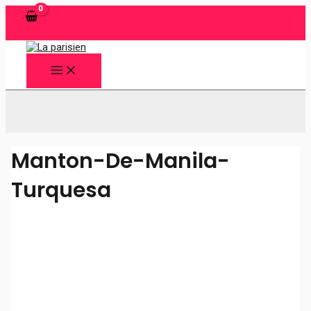
Ir
al
contenido
MAIN
MENU
Buscar
Manton-De-Manila-
Turquesa