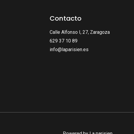
Contacto
Calle Alfonso I, 27, Zaragoza
629 37 10 89
info@laparisien.es
Powered by La parisien