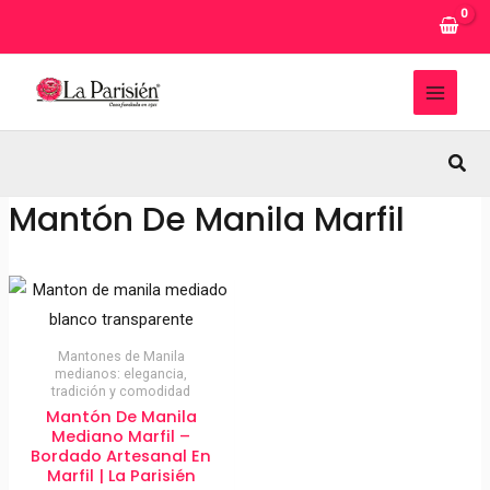
Ir
al
contenido
MAI
MEN
Busc
Mantón De Manila Marfil
Mantones de Manila
medianos: elegancia,
tradición y comodidad
Mantón De Manila
Mediano Marfil –
Bordado Artesanal En
Marfil | La Parisién