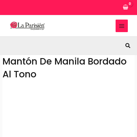
Ir
al
contenido
MAI
MEN
Busc
Mantón De Manila Bordado
Al Tono