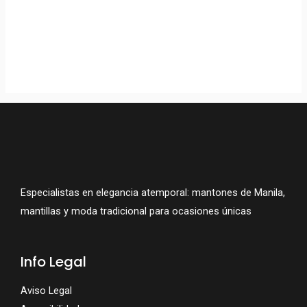
Mantón De Manila
Negro Bordado Negro
Artesano 132×132 Cm
Crespón De Seda | La
Parisién
279,95
€
Especialistas en elegancia atemporal: mantones de Manila,
mantillas y moda tradicional para ocasiones únicas
Info Legal
Aviso Legal