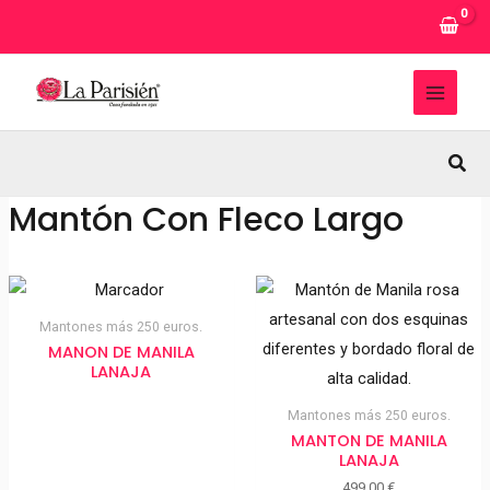
Ir
al
contenido
MAI
MEN
Busc
Mantón Con Fleco Largo
Mantones más 250 euros.
MANON DE MANILA
LANAJA
Mantones más 250 euros.
MANTON DE MANILA
LANAJA
499,00
€