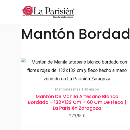
Ir
al
contenido
Mantón Bordad
Mantones más 100 euros
Mantón De Manila Artesano Blanco
Bordado – 132×132 Cm + 60 Cm De Fleco |
La Parisién Zaragoza
279,95
€