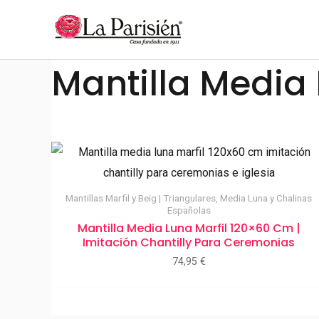
Ir
al
contenido
Mantilla Media
Mantillas Marfil y Beig | Triangulares, Media Luna y Chalinas
Españolas
Mantilla Media Luna Marfil 120×60 Cm |
Imitación Chantilly Para Ceremonias
74,95
€