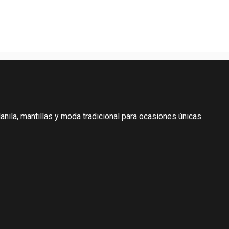
 Marfil 120×60 Cm | Im
Para Ceremonias
74,95
€
nila, mantillas y moda tradicional para ocasiones únicas