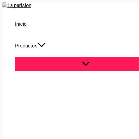
Ir
al
contenido
Inicio
Productos
ALTERNAR
MENÚ