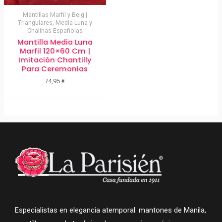
Mantillas Marfil y Beig |
Triangulares, Media Luna y
Chalinas Españolas
Mantilla Media Luna
Marfil 120×60 Cm |
Imitación Chantilly
Para Ceremonias
74,95
€
Especialistas en elegancia atemporal: mantones de Manila,