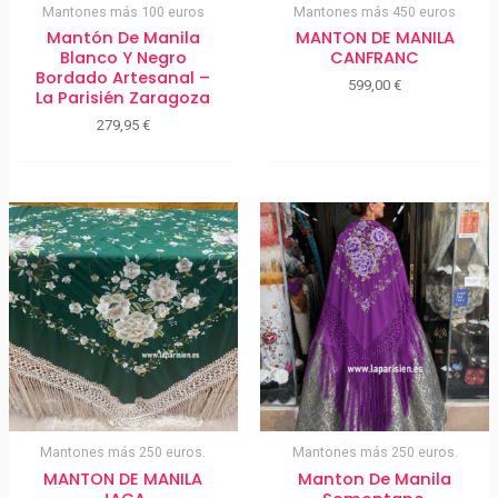
Mantones más 100 euros
Mantones más 450 euros
Mantón De Manila
MANTON DE MANILA
Blanco Y Negro
CANFRANC
Bordado Artesanal –
599,00
€
La Parisién Zaragoza
279,95
€
Mantones más 250 euros.
Mantones más 250 euros.
MANTON DE MANILA
Manton De Manila