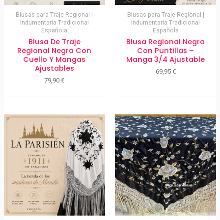
Blusas para Traje Regional |
Blusas para Traje Regional |
Indumentaria Tradicional
Indumentaria Tradicional
Española
Española
Blusa De Traje
Blusa Regional Negra
Regional Negra Con
Con Puntillas –
Cuello Y Mangas
Manga 3/4 Ajustable
Ajustables
69,95
€
79,90
€