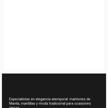
Traje Regional Con Falda
Tornasolada Y Mantón De
Manila Bordado
748,00
€
Traje Regional De Dama
Aragonesa De Gala
849,00
€
Especialistas en elegancia atemporal: mantones de
Manila, mantillas y moda tradicional para ocasiones
únicas