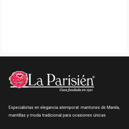
Traje Regional
Aragonés De Tres
Largos Con Corpiño
Azul | Indumentaria
Tradicional Y
Vestuario De Época
699,00
€
Especialistas en elegancia atemporal: mantones de Manila,
mantillas y moda tradicional para ocasiones únicas