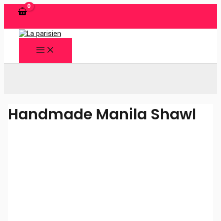
Ir
al
contenido
MAIN
MENU
Buscar
Handmade Manila Shawl