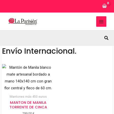
Ir
al
contenido
MAI
MEN
Busc
Envío Internacional.
Mantones más 450 euros
MANTON DE MANILA
TORRENTE DE CINCA
799,00
€