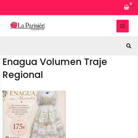
Ir
al
contenido
MAI
MEN
Busc
Enagua Volumen Traje
Regional