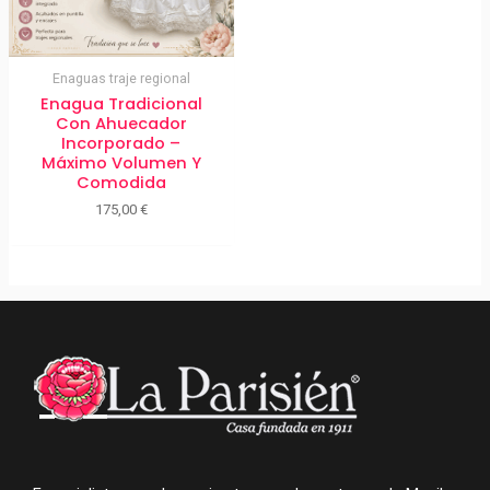
Enaguas traje regional
Enagua Tradicional
Con Ahuecador
Incorporado –
Máximo Volumen Y
Comodida
175,00
€