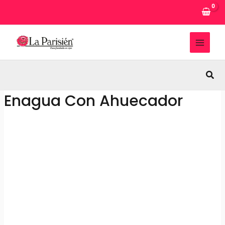
Ir
al
contenido
MAI
MEN
Busc
Enagua Con Ahuecador