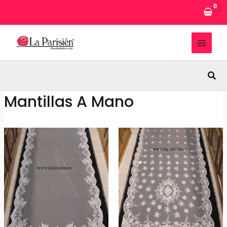
Ir
al
contenido
MAI
MEN
Busc
Mantillas A Mano