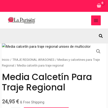
Ir
al
contenido
MAI
MEN
Busc
Inicio
/
TRAJE REGIONAL ARAGONES
/
Medias y calcetines para Traje
Regional
/ Media calcetín para traje regional
Media Calcetín Para
Traje Regional
24,95
€
& Free Shipping