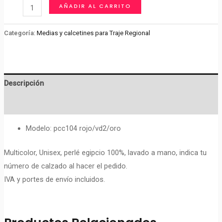
Media
AÑADIR AL CARRITO
calcetín
para
Categoría:
Medias y calcetines para Traje Regional
traje
regional
cantidad
Descripción
Valoraciones (0)
Modelo: pcc104 rojo/vd2/oro
Multicolor, Unisex, perlé egipcio 100%, lavado a mano, indica tu
número de calzado al hacer el pedido.
IVA y portes de envío incluidos.