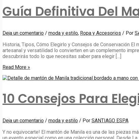
Guía Definitiva Del M
Deja un comentario
/
moda y estilo
,
Ropa y Accesorios
/ Por
S
Historia, Tipos, Cómo Elegirlo y Consejos de Conservación El 
artesanal y versatilidad lo convierten en un complemento impre
descubrirás todo lo que necesitas saber para elegir […]
Guía
Read More »
Definitiva
del
Mantón
de
10 Consejos Para Eleg
Manila:
Deja un comentario
/
moda y estilo
/ Por
SANTIAGO ESPA
Y no equivocarte! El mantón de Manila es una de las piezas má
un evento especial como en una colección personal. Desde La 