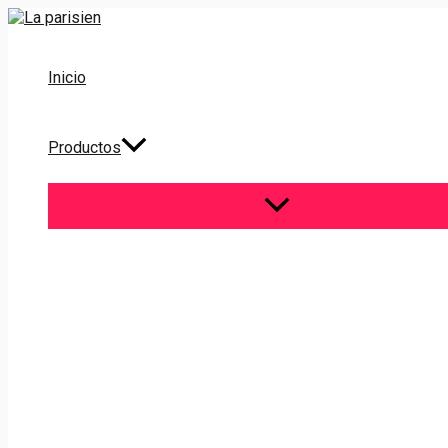
Ir
al
contenido
Inicio
Productos
ALTERNAR
MENÚ