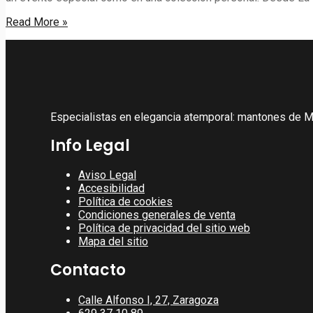
10
Read More »
consejos
para
elegir
un
mantón
de
Manila
Especialistas en elegancia atemporal: mantones de Ma
perfecto
Info Legal
Aviso Legal
Accesibilidad
Política de cookies
Condiciones generales de venta
Política de privacidad del sitio web
Mapa del sitio
Contacto
Calle Alfonso I, 27, Zaragoza