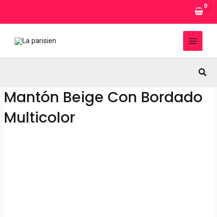
Ir
al
contenido
MAI
MEN
Busc
Mantón Beige Con Bordado
Multicolor