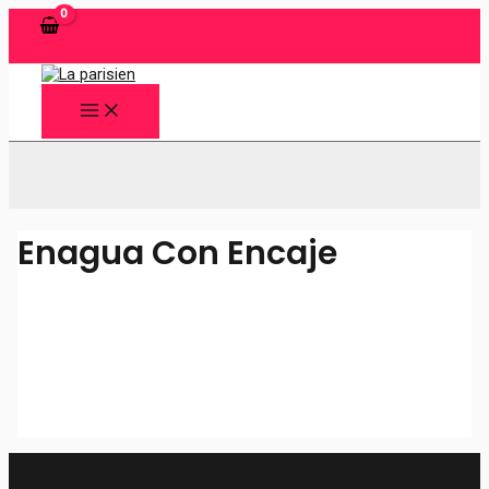
Ir
al
contenido
MAIN
MENU
Buscar
Enagua Con Encaje
Enagua Tradicional Básica.